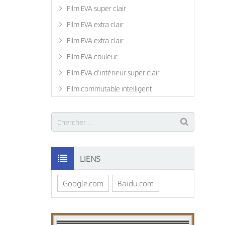
Film EVA super clair
Film EVA extra clair
Film EVA extra clair
Film EVA couleur
Film EVA d'intérieur super clair
Film commutable intelligent
LIENS
Google.com
Baidu.com