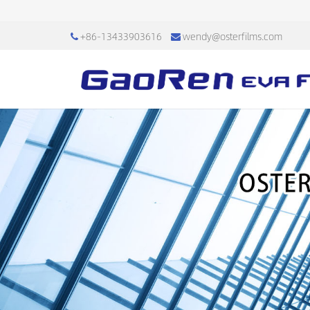
+86-13433903616
wendy@osterfilms.com