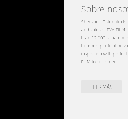
Sobre noso
Shenzhen Oster film Ne
and sales of EVA FILM 
than 12,000 square me
hundred purification 
inspection.with perfec
FILM to customers.
LEER MÁS