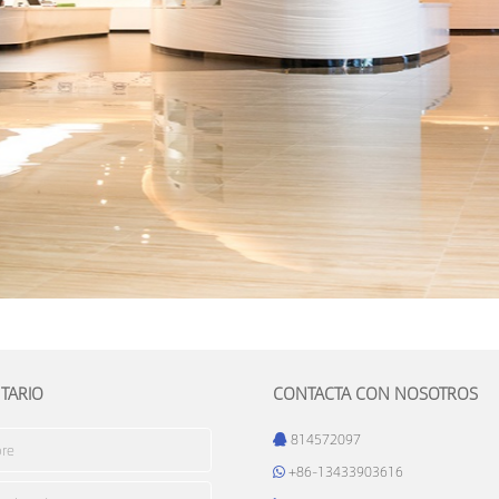
TARIO
CONTACTA CON NOSOTROS
814572097
+86-13433903616