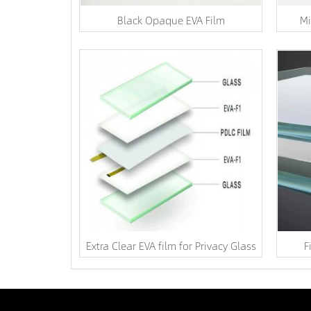
Black Opaque EVA Film
Mi
Extra Clear EVA film for Privacy Glass
F